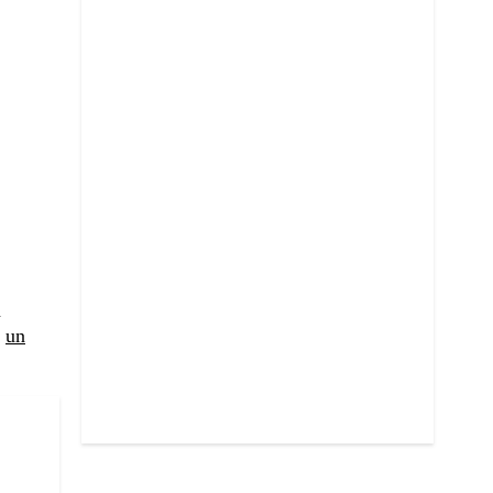
a
n
un