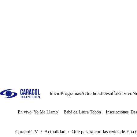
Inicio
Programas
Actualidad
Desafío
En vivo
No
En vivo 'Yo Me Llamo'
Bebé de Laura Tobón
Inscripciones 'Des
Juegos
Caracol TV
/
Actualidad
/
Qué pasará con las redes de Epa 