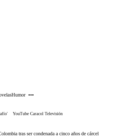
PUBLICIDAD
velas
Humor
afío'
YouTube Caracol Televisión
Colombia tras ser condenada a cinco años de cárcel