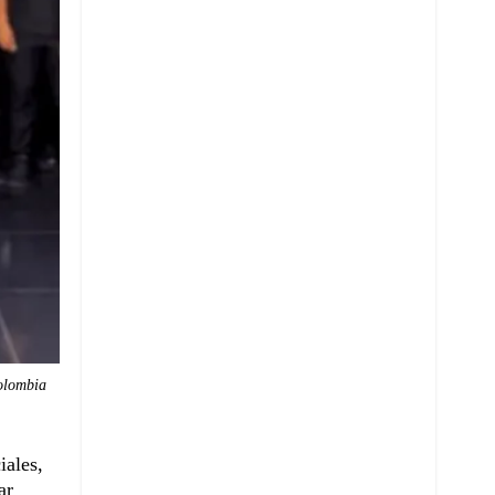
olombia
iales,
ar