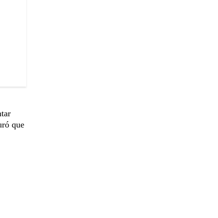
ntar
uró que