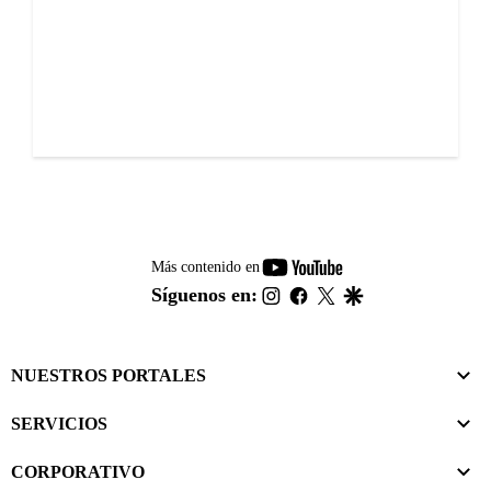
youtube-
Más contenido en
footer
instagram
facebook
twitter
google
Síguenos en:
NUESTROS PORTALES
SERVICIOS
CORPORATIVO