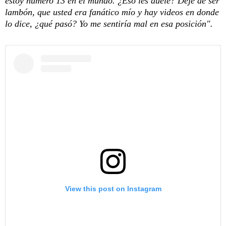
estoy número 13 en el mundo. ¿Eso les duele? Deje de ser
lambón, que usted era fanático mío y hay videos en donde
lo dice, ¿qué pasó? Yo me sentiría mal en esa posición".
View this post on Instagram