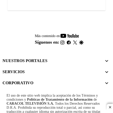
youtube-
Más contenido en
footer
instagram
facebook
twitter
google
Síguenos en:
NUESTROS PORTALES
SERVICIOS
CORPORATIVO
El uso de este sitio web implica la aceptación de los
Términos y
condiciones
y
Políticas de Tratamiento de la Información
de
CARACOL TELEVISIÓN S.A.
Todos los Derechos Reservados
D.R.A. Prohibida su reproducción total o parcial, así como su
cl
traducción a cualquier idioma sin autorización escrita de su titular.