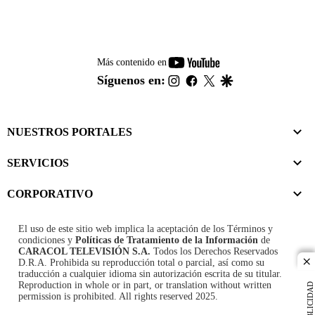
youtube-
Más contenido en
footer
instagram
facebook
twitter
google
Síguenos en:
NUESTROS PORTALES
SERVICIOS
CORPORATIVO
El uso de este sitio web implica la aceptación de los
Términos y
condiciones
y
Políticas de Tratamiento de la Información
de
CARACOL TELEVISIÓN S.A.
Todos los Derechos Reservados
D.R.A. Prohibida su reproducción total o parcial, así como su
cl
traducción a cualquier idioma sin autorización escrita de su titular.
Reproduction in whole or in part, or translation without written
PUBLICIDAD
permission is prohibited. All rights reserved 2025.