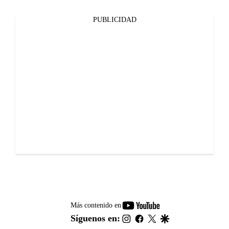
PUBLICIDAD
youtube-
Más contenido en
footer
instagram
facebook
twitter
google
Síguenos en: