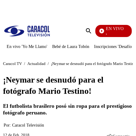
PUBLICIDAD
EN VIVO
También Caerás
Enviar
búsqueda
En vivo 'Yo Me Llamo'
Bebé de Laura Tobón
Inscripciones 'Desafío'
Caracol TV
/
Actualidad
/
¡Neymar se desnudó para el fotógrafo Mario Testino
¡Neymar se desnudó para el
fotógrafo Mario Testino!
El futbolista brasilero posó sin ropa para el prestigioso
fotógrafo peruano.
Por:
Caracol Televisión
12 de Feb, 2018