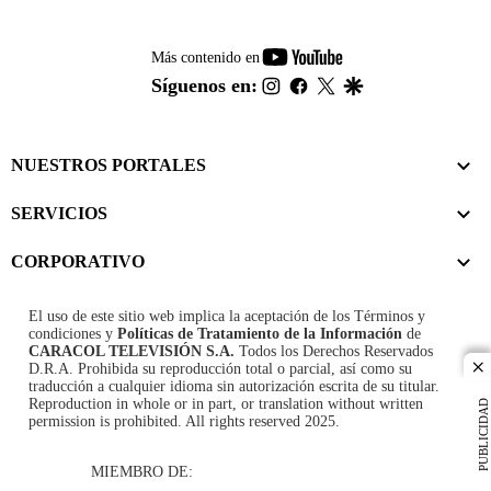
youtube-
Más contenido en
footer
instagram
facebook
twitter
google
Síguenos en:
NUESTROS PORTALES
SERVICIOS
CORPORATIVO
El uso de este sitio web implica la aceptación de los
Términos y
condiciones
y
Políticas de Tratamiento de la Información
de
CARACOL TELEVISIÓN S.A.
Todos los Derechos Reservados
D.R.A. Prohibida su reproducción total o parcial, así como su
cl
traducción a cualquier idioma sin autorización escrita de su titular.
Reproduction in whole or in part, or translation without written
PUBLICIDAD
permission is prohibited. All rights reserved 2025.
MIEMBRO DE: