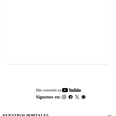
youtube-
Más contenido en
footer
instagram
facebook
twitter
google
Síguenos en:
NUESTROS PORTALES