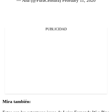
— Ana (@PuraCensura)
February 11, 2020
PUBLICIDAD
Mira también: