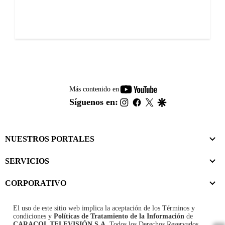
youtube-
Más contenido en
footer
instagram
facebook
twitter
google
Síguenos en:
NUESTROS PORTALES
SERVICIOS
CORPORATIVO
El uso de este sitio web implica la aceptación de los
Términos y
condiciones
y
Políticas de Tratamiento de la Información
de
CARACOL TELEVISIÓN S.A.
Todos los Derechos Reservados