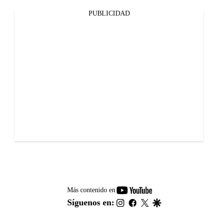
PUBLICIDAD
youtube-
Más contenido en
footer
instagram
facebook
twitter
google
Síguenos en: