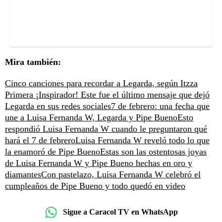
Mira también:
Cinco canciones para recordar a Legarda, según Itzza
Primera
¡Inspirador! Este fue el último mensaje que dejó
Legarda en sus redes sociales
7 de febrero: una fecha que
une a Luisa Fernanda W, Legarda y Pipe Bueno
Esto
respondió Luisa Fernanda W cuando le preguntaron qué
hará el 7 de febrero
Luisa Fernanda W reveló todo lo que
la enamoró de Pipe Bueno
Estas son las ostentosas joyas
de Luisa Fernanda W y Pipe Bueno hechas en oro y
diamantes
Con pastelazo, Luisa Fernanda W celebró el
cumpleaños de Pipe Bueno y todo quedó en video
Sigue a Caracol TV en WhatsApp