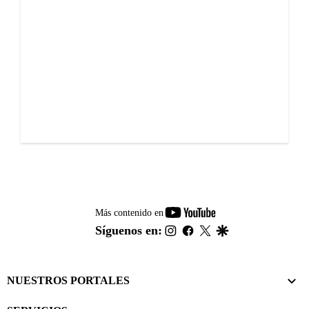
youtube-
Más contenido en
footer
instagram
facebook
twitter
google
Síguenos en:
NUESTROS PORTALES