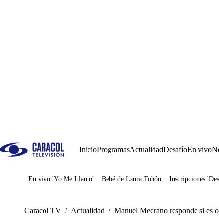
Inicio
Programas
Actualidad
Desafío
En vivo
No
En vivo 'Yo Me Llamo'
Bebé de Laura Tobón
Inscripciones 'Des
Juegos
Caracol TV
/
Actualidad
/
Manuel Medrano responde si es o