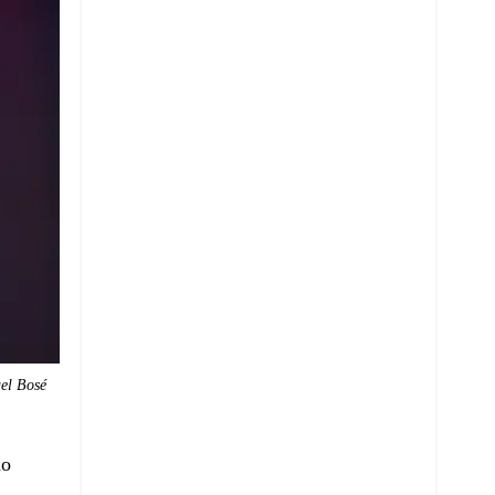
uel Bosé
do