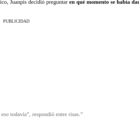
lico, Juanpis decidió preguntar
en qué momento se había da
PUBLICIDAD
so todavía”, respondió entre risas.