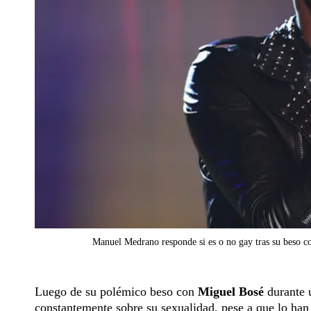
Manuel Medrano responde si es o no gay tras su beso 
Luego de su polémico beso con
Miguel Bosé
durante 
constantemente sobre su sexualidad, pese a que lo han