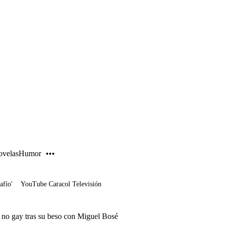
PUBLICIDAD
velas
Humor
afío'
YouTube Caracol Televisión
 no gay tras su beso con Miguel Bosé