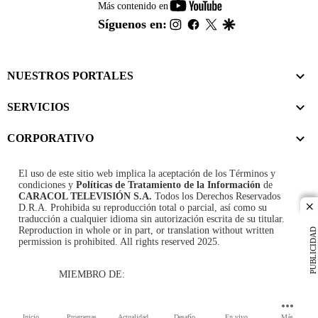
youtube-
Más contenido en
footer
instagram
facebook
twitter
google
Síguenos en:
NUESTROS PORTALES
SERVICIOS
CORPORATIVO
El uso de este sitio web implica la aceptación de los
Términos y
condiciones
y
Políticas de Tratamiento de la Información
de
CARACOL TELEVISIÓN S.A.
Todos los Derechos Reservados
D.R.A. Prohibida su reproducción total o parcial, así como su
cl
traducción a cualquier idioma sin autorización escrita de su titular.
Reproduction in whole or in part, or translation without written
PUBLICIDAD
permission is prohibited. All rights reserved 2025.
MIEMBRO DE:
Inicio
Programas
Actualidad
Desafío
En vivo
Más