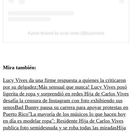
A post shared by lucia vives (@lucyvives)
Mira también:
Lucy Vives da una firme respuesta a quienes la criticaron
por su delgadez
¡Más sensual que nunca! Lucy Vives posó
ligerita de ropa y sorprendió en redes
Hija de Carlos Vives
desafía la censura de Instagram con foto exhibiendo sus
senos
Bad Bunny pausa su carrera para apoyar protestas en
Puerto Rico
"La mayoría de los músicos lo que hacen hoy
en día es modelar ropa": Residente
Hija de Carlos Vives
publica foto semidesnuda y se roba todas las miradas
Hija