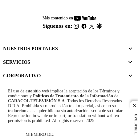
youtube-
Más contenido en
footer
instagram
facebook
twitter
google
Síguenos en:
NUESTROS PORTALES
SERVICIOS
CORPORATIVO
El uso de este sitio web implica la aceptación de los
Términos y
condiciones
y
Políticas de Tratamiento de la Información
de
CARACOL TELEVISIÓN S.A.
Todos los Derechos Reservados
D.R.A. Prohibida su reproducción total o parcial, así como su
cl
traducción a cualquier idioma sin autorización escrita de su titular.
Reproduction in whole or in part, or translation without written
PUBLICIDAD
permission is prohibited. All rights reserved 2025.
MIEMBRO DE: