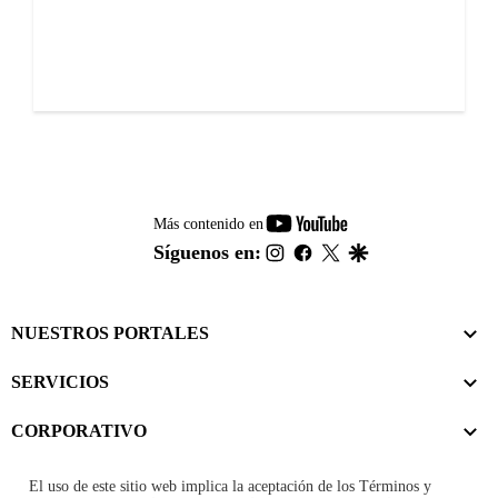
youtube-
Más contenido en
footer
instagram
facebook
twitter
google
Síguenos en:
NUESTROS PORTALES
SERVICIOS
CORPORATIVO
El uso de este sitio web implica la aceptación de los
Términos y