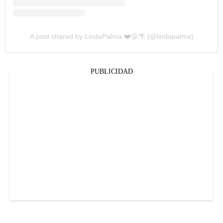
A post shared by LindaPalma ❤️😜🌴 (@lindapalma)
PUBLICIDAD