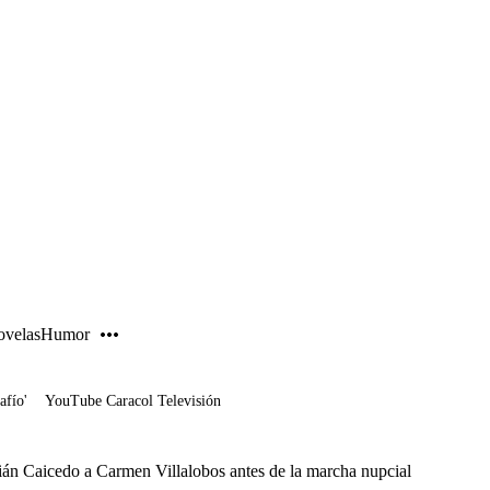
PUBLICIDAD
velas
Humor
afío'
YouTube Caracol Televisión
ián Caicedo a Carmen Villalobos antes de la marcha nupcial