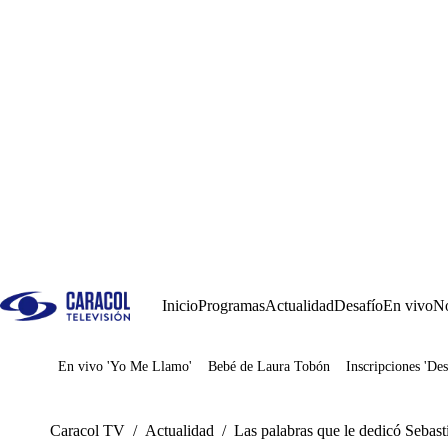
Inicio
Programas
Actualidad
Desafío
En vivo
No
En vivo 'Yo Me Llamo'
Bebé de Laura Tobón
Inscripciones 'Des
Juegos
Caracol TV
/
Actualidad
/
Las palabras que le dedicó Sebast