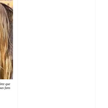
írez que
sus fans