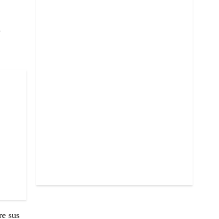
,
re sus