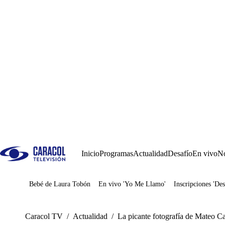
Inicio
Programas
Actualidad
Desafío
En vivo
No
Bebé de Laura Tobón
En vivo 'Yo Me Llamo'
Inscripciones 'Des
Juegos
Caracol TV
/
Actualidad
/
La picante fotografía de Mateo Ca