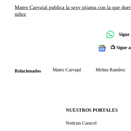
Mateo Carvajal publica la sexy pijama con la que du
niñez
Sigue
📺 Sigue a
Mateo Carvajal
Melina Ramírez
Relacionados
NUESTROS PORTALES
Noticias Caracol