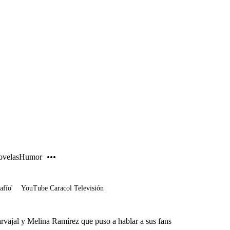
PUBLICIDAD
velas
Humor
afío'
YouTube Caracol Televisión
rvajal y Melina Ramírez que puso a hablar a sus fans