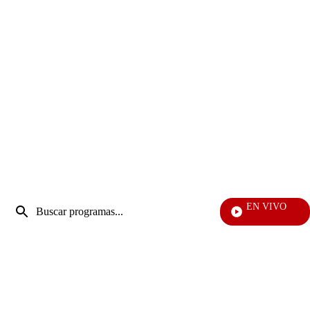
Entrada
EN VIVO
de
EFÉ
Enviar
búsqueda
búsqueda