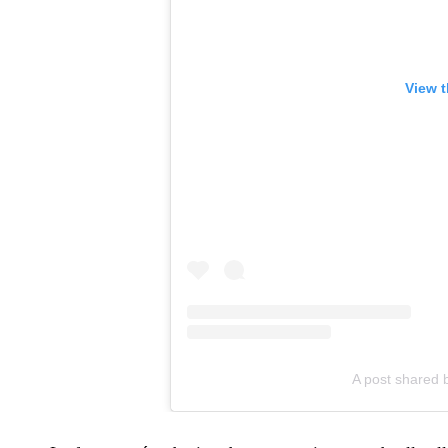
View t
A post shared