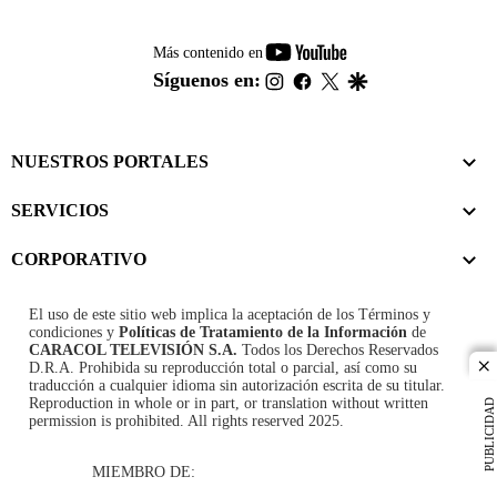
youtube-
Más contenido en
footer
instagram
facebook
twitter
google
Síguenos en:
NUESTROS PORTALES
SERVICIOS
CORPORATIVO
El uso de este sitio web implica la aceptación de los
Términos y
condiciones
y
Políticas de Tratamiento de la Información
de
CARACOL TELEVISIÓN S.A.
Todos los Derechos Reservados
D.R.A. Prohibida su reproducción total o parcial, así como su
cl
traducción a cualquier idioma sin autorización escrita de su titular.
Reproduction in whole or in part, or translation without written
PUBLICIDAD
permission is prohibited. All rights reserved 2025.
MIEMBRO DE: