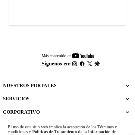
youtube-
Más contenido en
footer
instagram
facebook
twitter
google
Síguenos en:
NUESTROS PORTALES
SERVICIOS
CORPORATIVO
El uso de este sitio web implica la aceptación de los
Términos y
condiciones
y
Políticas de Tratamiento de la Información
de