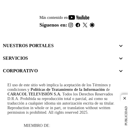
youtube-
Más contenido en
footer
instagram
facebook
twitter
google
Síguenos en:
NUESTROS PORTALES
SERVICIOS
CORPORATIVO
El uso de este sitio web implica la aceptación de los
Términos y
condiciones
y
Políticas de Tratamiento de la Información
de
CARACOL TELEVISIÓN S.A.
Todos los Derechos Reservados
D.R.A. Prohibida su reproducción total o parcial, así como su
cl
traducción a cualquier idioma sin autorización escrita de su titular.
Reproduction in whole or in part, or translation without written
PUBLICIDAD
permission is prohibited. All rights reserved 2025.
MIEMBRO DE: