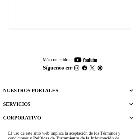
youtube-
Más contenido en
footer
instagram
facebook
twitter
google
Síguenos en:
NUESTROS PORTALES
SERVICIOS
CORPORATIVO
El uso de este sitio web implica la aceptación de los
Términos y
condiciones
y
Políticas de Tratamiento de la Información
de