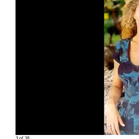
3
of
38