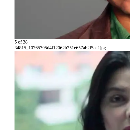
5
of
38
34815_10765395d4f12062b251e657ab2f5caf.jpg