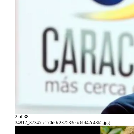
2
of
38
34812_87345fc170d0c237533e6c6bf42c48b5.jpg