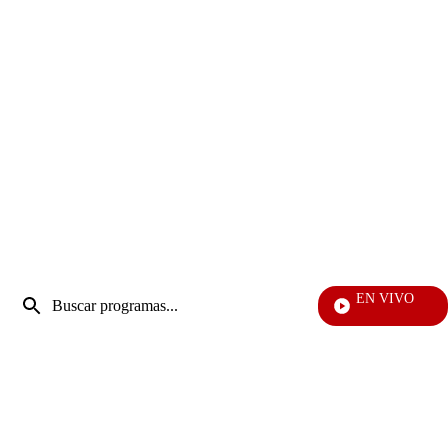
Entrada
EN VIVO
de
Ciudad Leja
Enviar
búsqueda
búsqueda