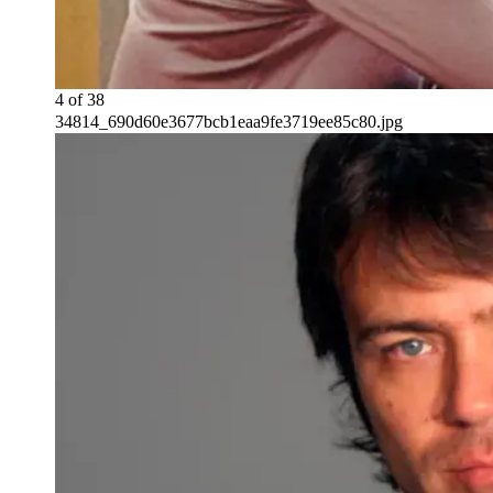
4
of
38
34814_690d60e3677bcb1eaa9fe3719ee85c80.jpg