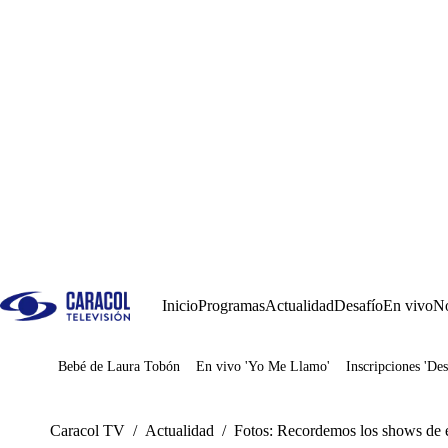
Inicio
Programas
Actualidad
Desafío
En vivo
No
Bebé de Laura Tobón
En vivo 'Yo Me Llamo'
Inscripciones 'Des
Juegos
Caracol TV
/
Actualidad
/
Fotos: Recordemos los shows de e