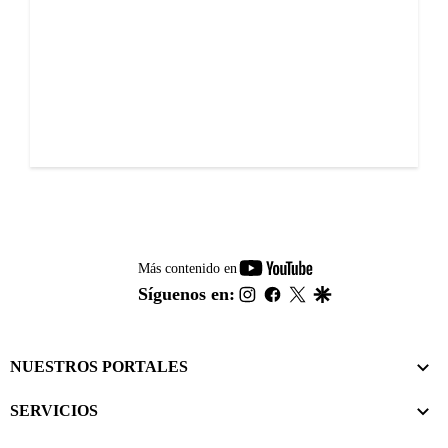
youtube-
Más contenido en
footer
instagram
facebook
twitter
google
Síguenos en:
NUESTROS PORTALES
SERVICIOS