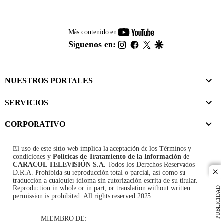
youtube-
Más contenido en
footer
instagram
facebook
twitter
google
Síguenos en:
NUESTROS PORTALES
SERVICIOS
CORPORATIVO
El uso de este sitio web implica la aceptación de los
Términos y
condiciones
y
Políticas de Tratamiento de la Información
de
CARACOL TELEVISIÓN S.A.
Todos los Derechos Reservados
D.R.A. Prohibida su reproducción total o parcial, así como su
cl
traducción a cualquier idioma sin autorización escrita de su titular.
Reproduction in whole or in part, or translation without written
PUBLICIDAD
permission is prohibited. All rights reserved 2025.
MIEMBRO DE: