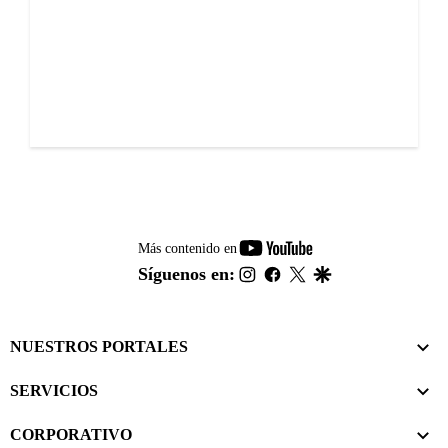
youtube-
Más contenido en
footer
instagram
facebook
twitter
google
Síguenos en:
NUESTROS PORTALES
SERVICIOS
CORPORATIVO