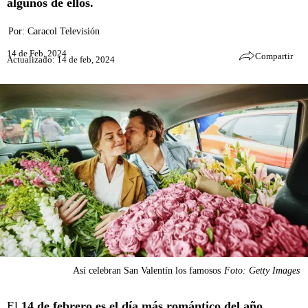
algunos de ellos.
Por:
Caracol Televisión
14 de Feb, 2024
Compartir
Actualizado: 14 de feb, 2024
Así celebran San Valentín los famosos
Foto: Getty Images
El
14 de febrero
es el día más romántico del año
,