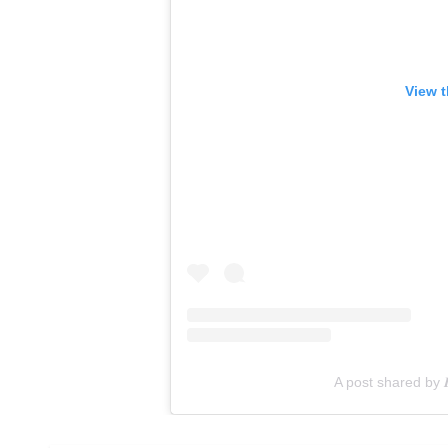
View t
A post shared by 𝑳𝒐𝒓