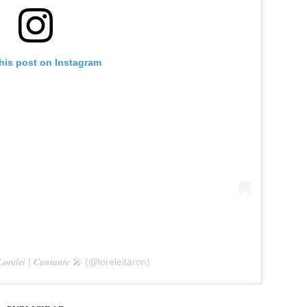
his post on Instagram
𝒆𝒍𝒆𝒊 | 𝑪𝒂𝒏𝒕𝒂𝒏𝒕𝒆 🎤 (@loreleitaron)