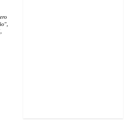
ero
ño",
,