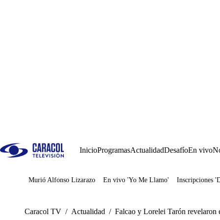
Inicio
Programas
Actualidad
Desafío
En vivo
No
Murió Alfonso Lizarazo
En vivo 'Yo Me Llamo'
Inscripciones '
Juegos
Caracol TV
/
Actualidad
/
Falcao y Lorelei Tarón revelaron 