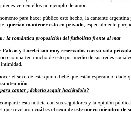
, quienes ven en ellos un ejemplo de amor.
momento para hacer público este hecho, la cantante argentina
nte,
querían mantener esto en privado
, especialmente porqu
: la romántica proposición del futbolista frente al mar
ue
Falcao y Lorelei son muy reservados con su vida privad
mpoco comparten mucho de esto por medio de sus redes sociale
 intimidad.
onocer el sexo de este quinto bebé que están esperando, dado 
ea otro niño
.
 para cantar ¿debería seguir haciéndolo?
 compartir esta noticia con sus seguidores y la opinión pública
 el que revelaron
cuál es el sexo de este nuevo miembro de s