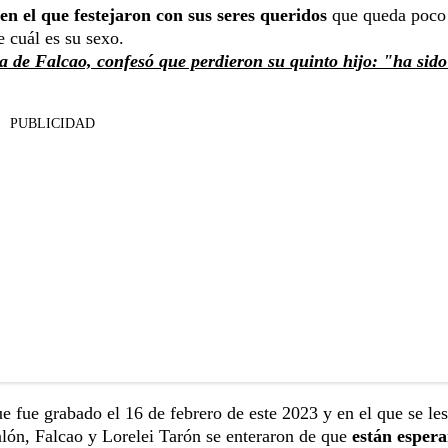
en el que festejaron con sus seres queridos
que queda poco
e cuál es su sexo.
sa de Falcao, confesó que perdieron su quinto hijo: "ha sid
PUBLICIDAD
ue fue grabado el 16 de febrero de este 2023 y en el que se le
alón, Falcao y Lorelei Tarón se enteraron de que
están esper