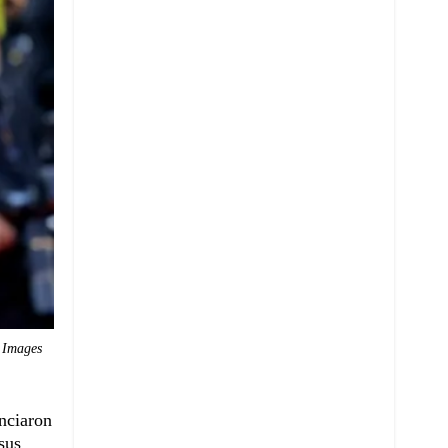
 Images
nciaron
sus