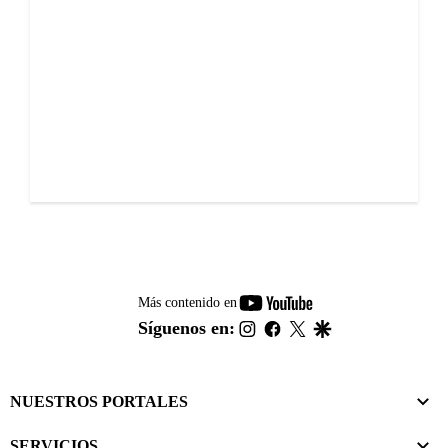
youtube-
Más contenido en
footer
instagram
facebook
twitter
google
Síguenos en:
NUESTROS PORTALES
SERVICIOS