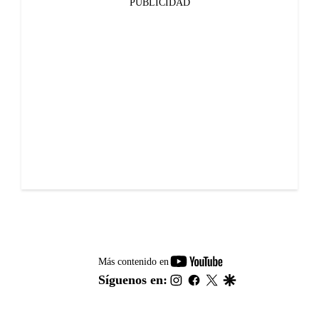
PUBLICIDAD
youtube-
Más contenido en
footer
instagram
facebook
twitter
google
Síguenos en: