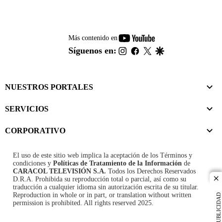
youtube-
Más contenido en
footer
instagram
facebook
twitter
google
Síguenos en:
NUESTROS PORTALES
SERVICIOS
CORPORATIVO
El uso de este sitio web implica la aceptación de los
Términos y
condiciones
y
Políticas de Tratamiento de la Información
de
CARACOL TELEVISIÓN S.A.
Todos los Derechos Reservados
D.R.A. Prohibida su reproducción total o parcial, así como su
cl
traducción a cualquier idioma sin autorización escrita de su titular.
Reproduction in whole or in part, or translation without written
PUBLICIDAD
permission is prohibited. All rights reserved 2025.