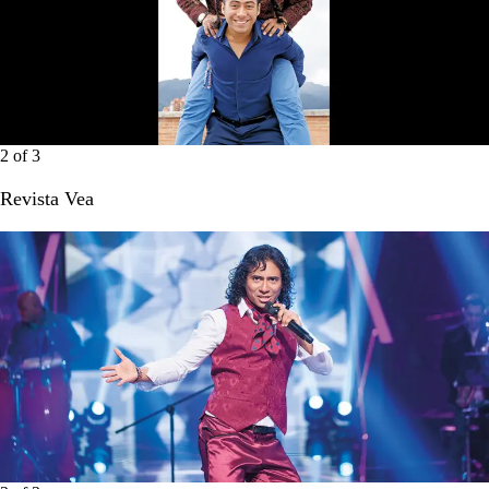
2
of
3
Revista Vea