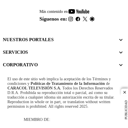
youtube-
Más contenido en
footer
instagram
facebook
twitter
google
Síguenos en:
NUESTROS PORTALES
SERVICIOS
CORPORATIVO
El uso de este sitio web implica la aceptación de los
Términos y
condiciones
y
Políticas de Tratamiento de la Información
de
CARACOL TELEVISIÓN S.A.
Todos los Derechos Reservados
D.R.A. Prohibida su reproducción total o parcial, así como su
cl
traducción a cualquier idioma sin autorización escrita de su titular.
Reproduction in whole or in part, or translation without written
PUBLICIDAD
permission is prohibited. All rights reserved 2025.
MIEMBRO DE: