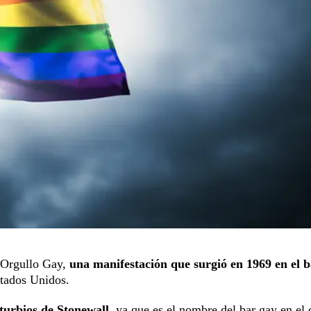
l Orgullo Gay,
una manifestación que surgió en 1969 en el b
stados Unidos.
sturbios de Stonewall
, ya que es el nombre del bar gay en el 