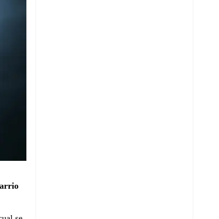
arrio
cual se