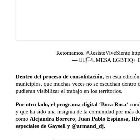
Retomamos.
#ResisteViveSiente
htt
— 🏳️‍🌈🏳️‍⚧️MESA LGBT
Dentro del proceso de consolidación,
en esta edición
municipios, que muchas veces no se escuchan dentro de
pudieran visibilizar el trabajo en los territorios.
Por otro lado, el programa digital ‘Boca Rosa’
con
y que ha sido una insignia de la comunidad por más de
como
Alejandra Borrero, Juan Pablo Espinosa, Riva
especiales de Gaysell y @armand_dj.