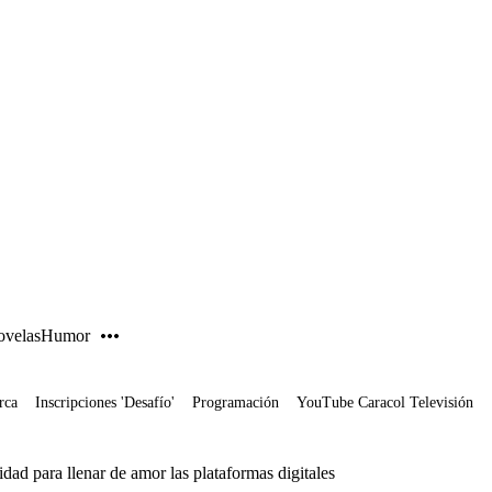
PUBLICIDAD
velas
Humor
rca
Inscripciones 'Desafío'
Programación
YouTube Caracol Televisión
dad para llenar de amor las plataformas digitales