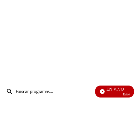
Entrada
EN VIVO
de
Rafael Orozco
Enviar
búsqueda
búsqueda