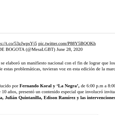
ps://t.co/53zJwpsYj5
pic.twitter.com/P88Y5BQOKh
IQ+ DE BOGOTA (@MesaLGBT)
June 28, 2020
 se elaboró un manifiesto nacional con el fin de lograr que los
 estas problemáticas, tuvieran voz en esta edición de la mar
ducido por
Fernando Koral y ‘La Negra’,
de 6:00 p.m a 8:0
 10 años, presentó un contenido especial que involucró invit
, Julián Quintanilla, Edison Ramírez y las intervencione