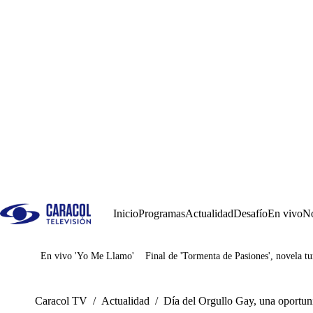
Inicio
Programas
Actualidad
Desafío
En vivo
No
En vivo 'Yo Me Llamo'
Final de 'Tormenta de Pasiones', novela tu
Juegos
Caracol TV
/
Actualidad
/
Día del Orgullo Gay, una oportuni