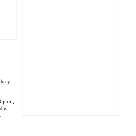
cha y
0 p.m.,
ados
s