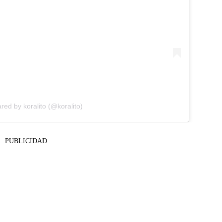
red by koralito (@koralito)
PUBLICIDAD