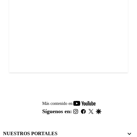
youtube-
Más contenido en
footer
instagram
facebook
twitter
google
Síguenos en:
NUESTROS PORTALES