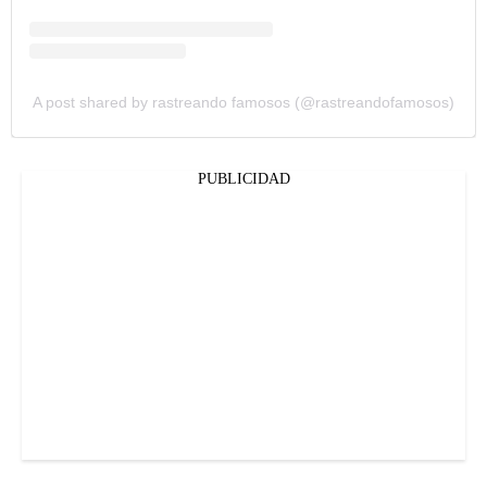
A post shared by rastreando famosos (@rastreandofamosos)
PUBLICIDAD