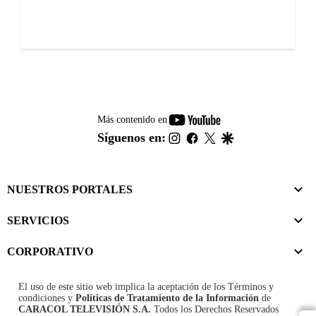
youtube-
Más contenido en
footer
instagram
facebook
twitter
google
Síguenos en:
NUESTROS PORTALES
SERVICIOS
CORPORATIVO
El uso de este sitio web implica la aceptación de los
Términos y
condiciones
y
Políticas de Tratamiento de la Información
de
CARACOL TELEVISIÓN S.A.
Todos los Derechos Reservados