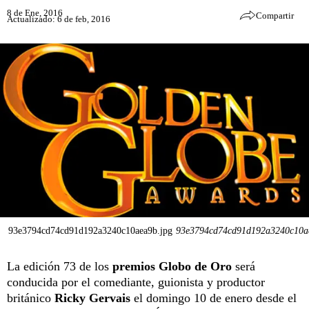
8 de Ene, 2016
Compartir
Actualizado: 6 de feb, 2016
93e3794cd74cd91d192a3240c10aea9b.jpg
93e3794cd74cd91d192a3240c10a
La edición 73 de los
premios Globo de Oro
será
conducida por el comediante, guionista y productor
británico
Ricky Gervais
el domingo 10 de enero desde el