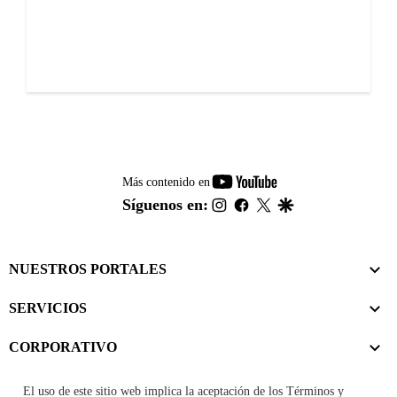
youtube-
Más contenido en
footer
instagram
facebook
twitter
google
Síguenos en:
NUESTROS PORTALES
SERVICIOS
CORPORATIVO
El uso de este sitio web implica la aceptación de los
Términos y