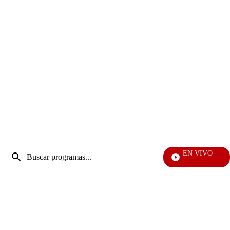
Entrada
EN VIVO
de
EFÉ
Enviar
búsqueda
búsqueda