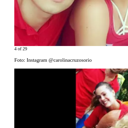
4
of
29
Foto: Instagram @carolinacruzosorio