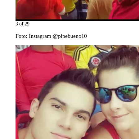
3
of
29
Foto: Instagram @pipebueno10