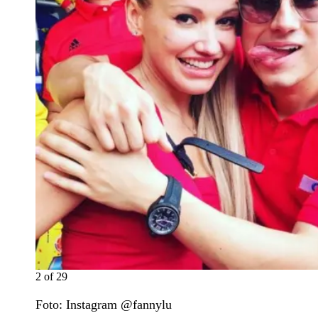
2
of
29
Foto: Instagram @fannylu