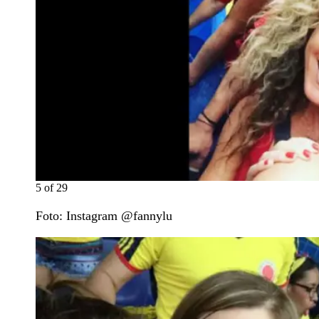
5
of
29
Foto: Instagram @fannylu