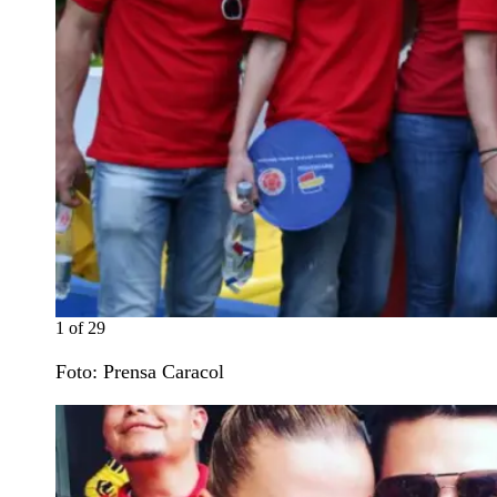
1
of
29
Foto: Prensa Caracol