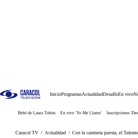
Inicio
Programas
Actualidad
Desafío
En vivo
No
Bebé de Laura Tobón
En vivo 'Yo Me Llamo'
Inscripciones 'Des
Juegos
Caracol TV
/
Actualidad
/
Con la camiseta puesta, el Talento