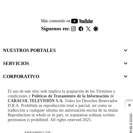
youtube-
Más contenido en
footer
instagram
facebook
twitter
google
Síguenos en:
NUESTROS PORTALES
SERVICIOS
CORPORATIVO
El uso de este sitio web implica la aceptación de los
Términos y
condiciones
y
Políticas de Tratamiento de la Información
de
CARACOL TELEVISIÓN S.A.
Todos los Derechos Reservados
D.R.A. Prohibida su reproducción total o parcial, así como su
cl
traducción a cualquier idioma sin autorización escrita de su titular.
Reproduction in whole or in part, or translation without written
PUBLICIDAD
permission is prohibited. All rights reserved 2025.