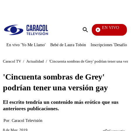
PUBLICIDAD
EN VIVO
Noticias Caracol
Enviar
búsqueda
En vivo 'Yo Me Llamo'
Bebé de Laura Tobón
Inscripciones 'Desafío'
Caracol TV
/
Actualidad
/
'Cincuenta sombras de Grey' podrían tener una vers
'Cincuenta sombras de Grey'
podrían tener una versión gay
El escrito tendría un contenido más erótico que sus
anteriores publicaciones.
Por:
Caracol Televisión
8 de May, 2019