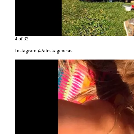
4
of
32
Instagram @aleskagenesis