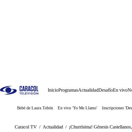
Inicio
Programas
Actualidad
Desafío
En vivo
No
Bebé de Laura Tobón
En vivo 'Yo Me Llamo'
Inscripciones 'Des
Juegos
Caracol TV
/
Actualidad
/
¡Churrísima! Génesis Castellanos