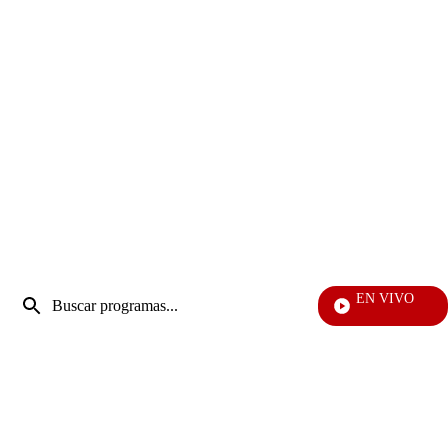
Entrada
EN VIVO
de
EFÉ
Enviar
búsqueda
búsqueda