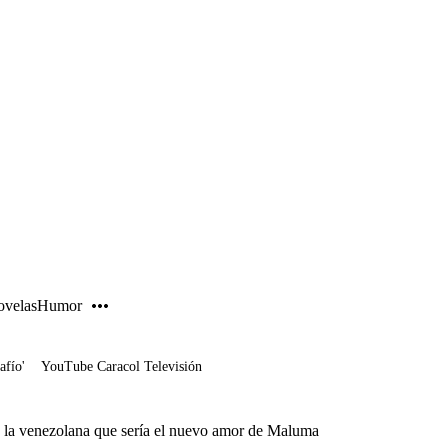
PUBLICIDAD
velas
Humor
afío'
YouTube Caracol Televisión
, la venezolana que sería el nuevo amor de Maluma