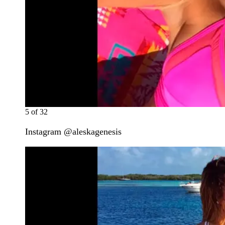
5
of
32
Instagram @aleskagenesis