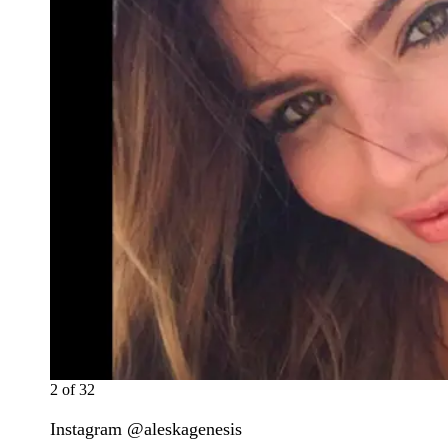
2
of
32
Instagram @aleskagenesis