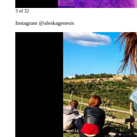
3
of
32
Instagram @aleskagenesis