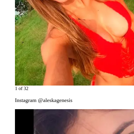
1
of
32
Instagram @aleskagenesis