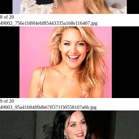
8
of
20
49002_756e1f49f4ebf85443335a168e116407.jpg
9
of
20
49003_95a41b84ff0db67ff371f30558107a6b.jpg