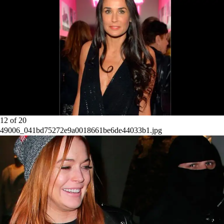
12
of
20
49006_041bd75272e9a0018661be6de44033b1.jpg