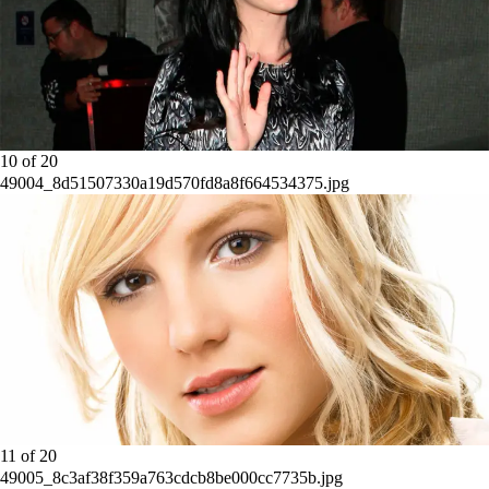
10
of
20
49004_8d51507330a19d570fd8a8f664534375.jpg
11
of
20
49005_8c3af38f359a763cdcb8be000cc7735b.jpg