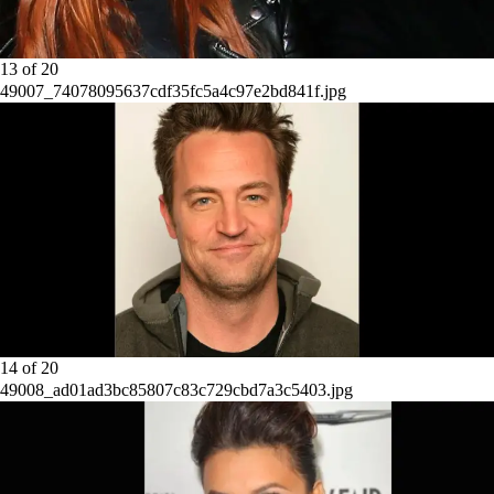
13
of
20
49007_74078095637cdf35fc5a4c97e2bd841f.jpg
14
of
20
49008_ad01ad3bc85807c83c729cbd7a3c5403.jpg