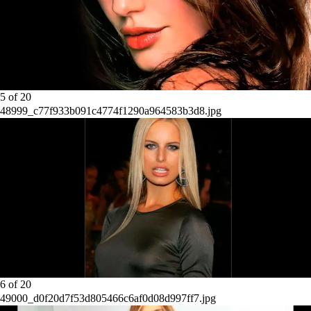
5
of
20
48999_c77f933b091c4774f1290a964583b3d8.jpg
6
of
20
49000_d0f20d7f53d805466c6af0d08d997ff7.jpg