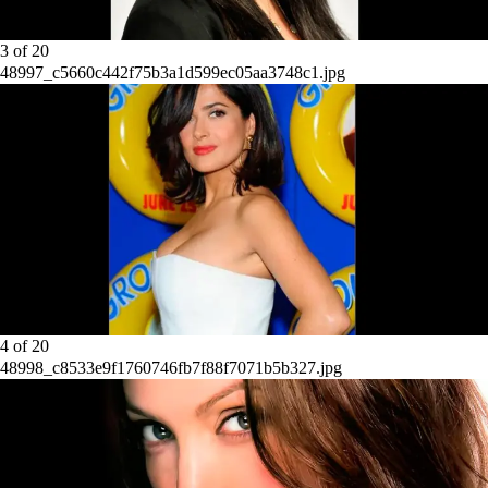
3
of
20
48997_c5660c442f75b3a1d599ec05aa3748c1.jpg
4
of
20
48998_c8533e9f1760746fb7f88f7071b5b327.jpg