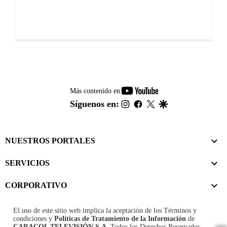
youtube-
Más contenido en
footer
instagram
facebook
twitter
google
Síguenos en:
NUESTROS PORTALES
SERVICIOS
CORPORATIVO
El uso de este sitio web implica la aceptación de los
Términos y
condiciones
y
Políticas de Tratamiento de la Información
de
CARACOL TELEVISIÓN S.A.
Todos los Derechos Reservados