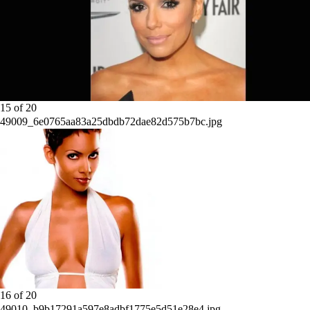
15
of
20
49009_6e0765aa83a25dbdb72dae82d575b7bc.jpg
16
of
20
49010_b9b17291a597e8adbf1775e5d51e28e4.jpg