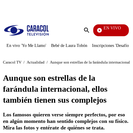
PUBLICIDAD
EN VIVO
Sábados Fe
Enviar
búsqueda
En vivo 'Yo Me Llamo'
Bebé de Laura Tobón
Inscripciones 'Desafío'
Caracol TV
/
Actualidad
/
Aunque son estrellas de la farándula internacional,
Aunque son estrellas de la
farándula internacional, ellos
también tienen sus complejos
Los famosos quieren verse siempre perfectos, por eso
en algún momento han sentido complejos con su físico.
Mira las fotos y entérate de quiénes se trata.