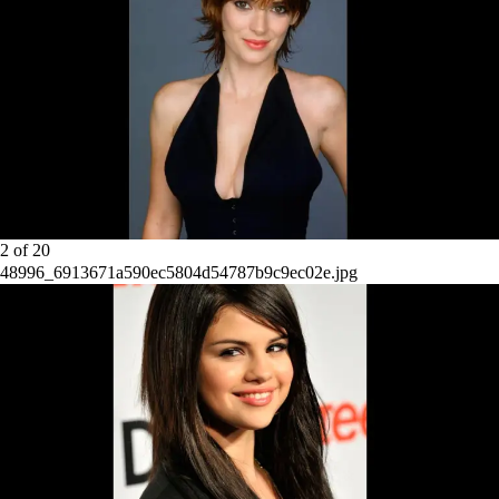
2
of
20
48996_6913671a590ec5804d54787b9c9ec02e.jpg