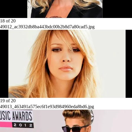
18
of
20
49012_ac3932db8ba443bdc00b2b8d7a80cad5.jpg
19
of
20
49013_463491a575ec6f1e93d984960eda8bd6.jpg