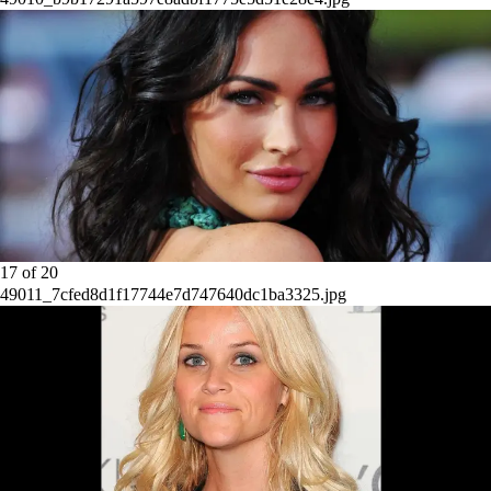
17
of
20
49011_7cfed8d1f17744e7d747640dc1ba3325.jpg