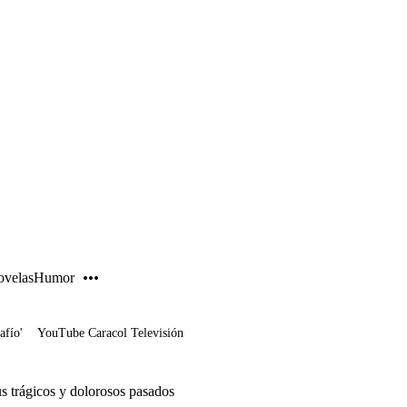
PUBLICIDAD
velas
Humor
afío'
YouTube Caracol Televisión
s trágicos y dolorosos pasados