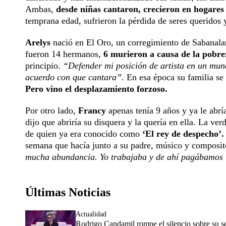
Ambas,
desde niñas cantaron, crecieron en hogares
temprana edad, sufrieron la pérdida de seres queridos 
Arelys
nació en El Oro, un corregimiento de Sa­banalar
fueron 14 her­manos,
6 murieron a causa de la pobre
principio.
“Defen­der mi posición de artista en un mu
acuerdo con que cantara”.
En esa época su familia se 
Pero vino el desplazamiento forzoso.
Por otro lado,
Francy
apenas tenía 9 años y ya le abría
dijo que abriría su disquera y la quería en ella. La ve
de quien ya era conocido como
‘El rey de despecho’
semana que hacía junto a su padre, músico y composito
mu­cha abundancia. Yo traba­jaba y de ahí pagábamos 
Últimas Noticias
Actualidad
Rodrigo Candamil rompe el silencio sobre su 