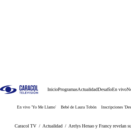
Inicio
Programas
Actualidad
Desafío
En vivo
No
En vivo 'Yo Me Llamo'
Bebé de Laura Tobón
Inscripciones 'Des
Juegos
Caracol TV
/
Actualidad
/
Arelys Henao y Francy revelan su