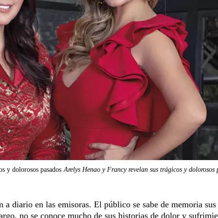
os y dolorosos pasados
Arelys Henao y Francy revelan sus trágicos y dolorosos
 a diario en las emisoras. El público se sabe de memoria sus
rgo, no se cono­ce mucho de sus historias de dolor y sufrimie