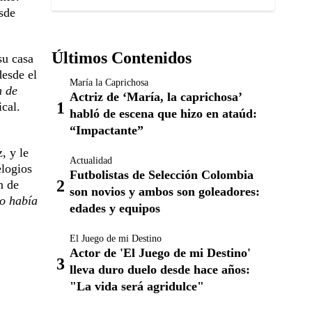
sde
Últimos Contenidos
su casa
desde el
María la Caprichosa
n de
Actriz de ‘María, la caprichosa’
cal.
habló de escena que hizo en ataúd:
“Impactante”
, y le
Actualidad
elogios
Futbolistas de Selección Colombia
n de
son novios y ambos son goleadores:
o había
edades y equipos
El Juego de mi Destino
Actor de 'El Juego de mi Destino'
lleva duro duelo desde hace años:
"La vida será agridulce"