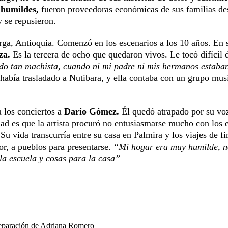
 humildes,
fueron proveedoras económicas de sus familias de
y se repusieron.
ga, Antioquia. Comenzó en los esce­narios a los 10 años. En 
za.
Es la tercera de ocho que quedaron vivos. Le tocó difícil 
ndo tan machista, cuando ni mi padre ni mis hermanos estaba
había trasladado a Nutibara, y ella contaba con un grupo musi
 los conciertos a
Darío Gómez.
Él quedó atrapado por su voz
rdad es que la artista procuró no entusiasmar­se mucho con los 
.
Su vida transcurría entre su casa en Palmira y los viajes de fi
r, a pueblos para presentarse.
“Mi hogar era muy humilde, n
la escuela y cosas para la casa”
separación de Adriana Romero