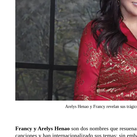
Arelys Henao y Francy revelan sus trágic
Francy y Arelys Henao
son dos nombres que resuenan
canciones y han internacionalizado sus temas; sin emba