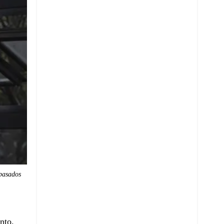
 pasados
nto.