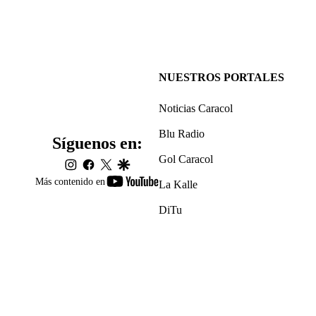
NUESTROS PORTALES
Noticias Caracol
Blu Radio
Síguenos en:
Gol Caracol
instagram
facebook
twitter
google
youtube-
Más contenido en
La Kalle
footer
DiTu