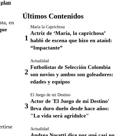
plan
Últimos Contenidos
sta, en
María la Caprichosa
que
Actriz de ‘María, la caprichosa’
habló de escena que hizo en ataúd:
“Impactante”
Actualidad
Futbolistas de Selección Colombia
son novios y ambos son goleadores:
edades y equipos
El Juego de mi Destino
Actor de 'El Juego de mi Destino'
lleva duro duelo desde hace años:
"La vida será agridulce"
rtirse
Actualidad
Andrea Nocetti dice por qué casi no