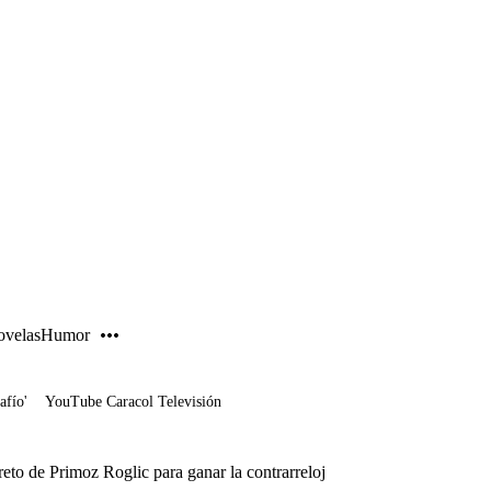
PUBLICIDAD
velas
Humor
afío'
YouTube Caracol Televisión
reto de Primoz Roglic para ganar la contrarreloj