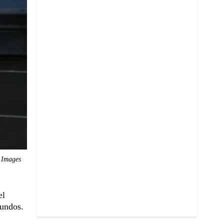
y Images
el
gundos.