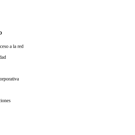
O
ceso a la red
idad
orporativa
ciones