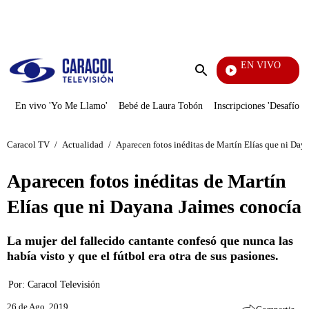
PUBLICIDAD
EN VIVO
Telev
Enviar
búsqueda
En vivo 'Yo Me Llamo'
Bebé de Laura Tobón
Inscripciones 'Desafío'
Caracol TV
/
Actualidad
/
Aparecen fotos inéditas de Martín Elías que ni Day
Aparecen fotos inéditas de Martín
Elías que ni Dayana Jaimes conocía
La mujer del fallecido cantante confesó que nunca las
había visto y que el fútbol era otra de sus pasiones.
Por:
Caracol Televisión
26 de Ago, 2019