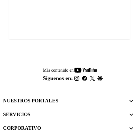
youtube-
Más contenido en
footer
instagram
facebook
twitter
google
Síguenos en:
NUESTROS PORTALES
SERVICIOS
CORPORATIVO