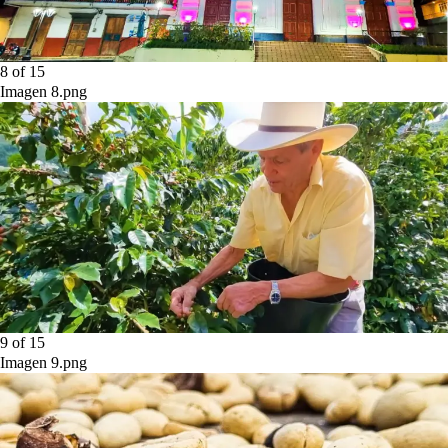
8
of
15
Imagen 8.png
9
of
15
Imagen 9.png