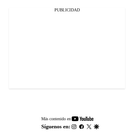
PUBLICIDAD
youtube-
Más contenido en
footer
instagram
facebook
twitter
google
Síguenos en: