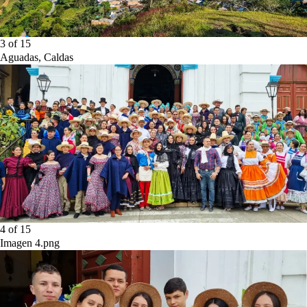
3
of
15
Aguadas, Caldas
4
of
15
Imagen 4.png