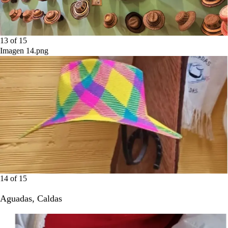
13
of
15
Imagen 14.png
14
of
15
Aguadas, Caldas