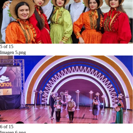
5
of
15
Imagen 5.png
6
of
15
Imagen 6.png