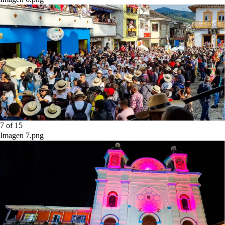
7
of
15
Imagen 7.png