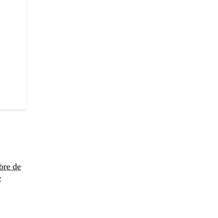
bre de
e