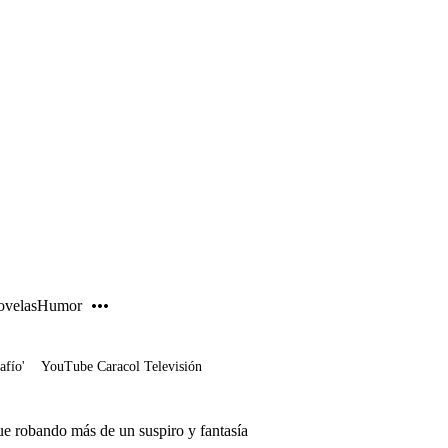
PUBLICIDAD
velas
Humor
afío'
YouTube Caracol Televisión
e robando más de un suspiro y fantasía