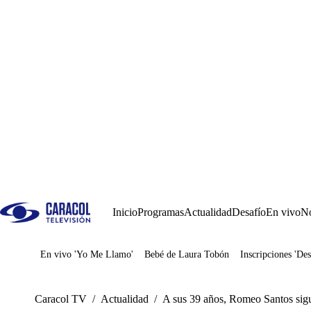
Inicio
Programas
Actualidad
Desafío
En vivo
No
En vivo 'Yo Me Llamo'
Bebé de Laura Tobón
Inscripciones 'Des
Juegos
Caracol TV
/
Actualidad
/
A sus 39 años, Romeo Santos sigu