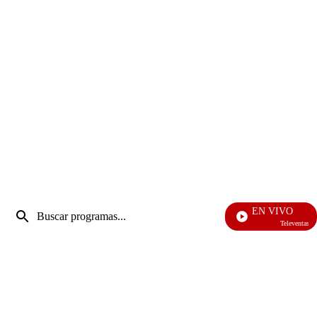
Entrada
EN VIVO
de
Televentas
Enviar
búsqueda
búsqueda