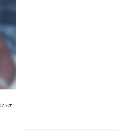
e ser
s