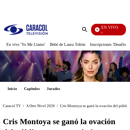
PUBLICIDAD
EN VIVO
También Caerás
Enviar
búsqueda
En vivo 'Yo Me Llamo'
Bebé de Laura Tobón
Inscripciones 'Desafío'
Inicio
Capítulos
Jurados
Caracol TV
/
A Otro Nivel 2026
/
Cris Montoya se ganó la ovación del públic
Cris Montoya se ganó la ovación