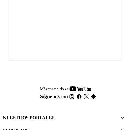
youtube-
Más contenido en
footer
instagram
facebook
twitter
google
Síguenos en:
NUESTROS PORTALES