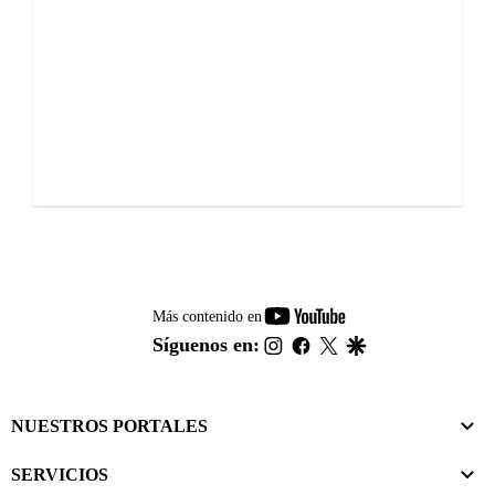
youtube-
Más contenido en
footer
instagram
facebook
twitter
google
Síguenos en:
NUESTROS PORTALES
SERVICIOS