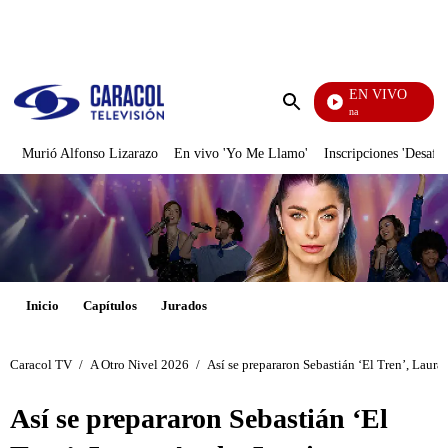
PUBLICIDAD
EN VIVO
Diario De Diana
Enviar
búsqueda
Murió Alfonso Lizarazo
En vivo 'Yo Me Llamo'
Inscripciones 'Desafío
Inicio
Capítulos
Jurados
Caracol TV
/
A Otro Nivel 2026
/
Así se prepararon Sebastián ‘El Tren’, Laura 
Así se prepararon Sebastián ‘El