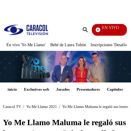
PUBLICIDAD
EN VIVO
Cuento
Enviar
búsqueda
En vivo 'Yo Me Llamo'
Bebé de Laura Tobón
Inscripciones 'Desafío'
inicio
Exclusivos web
Jurados
Presentadores
Capítulos
Caracol TV
/
Yo Me Llamo 2021
/
Yo Me Llamo Maluma le regaló sus lentes a 
Yo Me Llamo Maluma le regaló sus