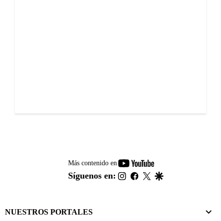
youtube-
Más contenido en
footer
instagram
facebook
twitter
google
Síguenos en:
NUESTROS PORTALES