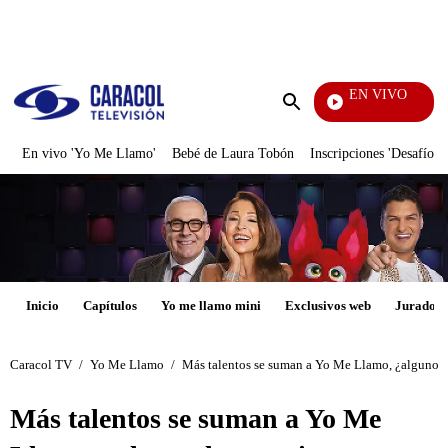
PUBLICIDAD
EN VIVO
Yo Me Llamo
Enviar
búsqueda
En vivo 'Yo Me Llamo'
Bebé de Laura Tobón
Inscripciones 'Desafío'
Inicio
Capítulos
Yo me llamo mini
Exclusivos web
Jurados
Caracol TV
/
Yo Me Llamo
/
Más talentos se suman a Yo Me Llamo, ¿alguno lo
Más talentos se suman a Yo Me