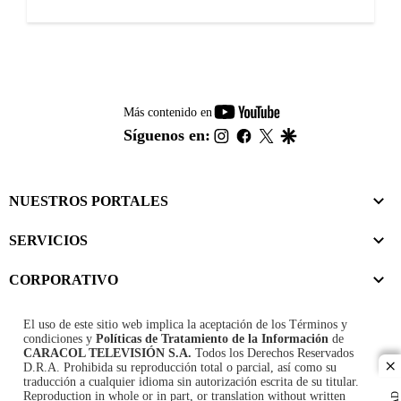
youtube-
Más contenido en
footer
instagram
facebook
twitter
google
Síguenos en:
NUESTROS PORTALES
SERVICIOS
CORPORATIVO
El uso de este sitio web implica la aceptación de los
Términos y
condiciones
y
Políticas de Tratamiento de la Información
de
CARACOL TELEVISIÓN S.A.
Todos los Derechos Reservados
D.R.A. Prohibida su reproducción total o parcial, así como su
cl
traducción a cualquier idioma sin autorización escrita de su titular.
Reproduction in whole or in part, or translation without written