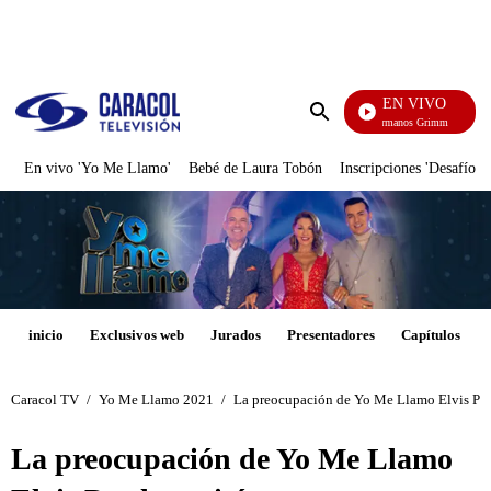
PUBLICIDAD
EN VIVO
Cuent
Enviar
búsqueda
En vivo 'Yo Me Llamo'
Bebé de Laura Tobón
Inscripciones 'Desafío'
inicio
Exclusivos web
Jurados
Presentadores
Capítulos
Caracol TV
/
Yo Me Llamo 2021
/
La preocupación de Yo Me Llamo Elvis Pres
La preocupación de Yo Me Llamo