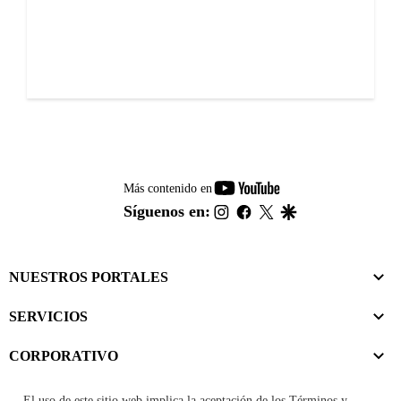
youtube-
Más contenido en
footer
instagram
facebook
twitter
google
Síguenos en:
NUESTROS PORTALES
SERVICIOS
CORPORATIVO
El uso de este sitio web implica la aceptación de los
Términos y