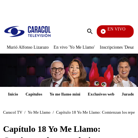
PUBLICIDAD
EN VIVO
Televentas
Enviar
búsqueda
Murió Alfonso Lizarazo
En vivo 'Yo Me Llamo'
Inscripciones 'Desafío
Inicio
Capítulos
Yo me llamo mini
Exclusivos web
Jurados
Caracol TV
/
Yo Me Llamo
/
Capítulo 18 Yo Me Llamo: Comienzan los repechaj
Capítulo 18 Yo Me Llamo: