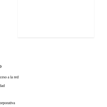
O
ceso a la red
idad
orporativa