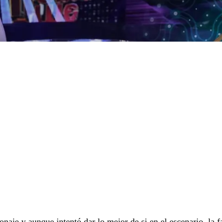
naje y aunque intentó dar lo mejor de si en el escenario, la f