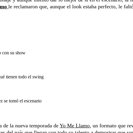
amo
le reclamaron que, aunque el look estaba perfecto, le falt
o con su show
é tienen todo el swing
 se tomó el escenario
ta de la nueva temporada de
Yo Me Llamo
, un formato que re
es del país que llegan con todo su talento a demostrar que so