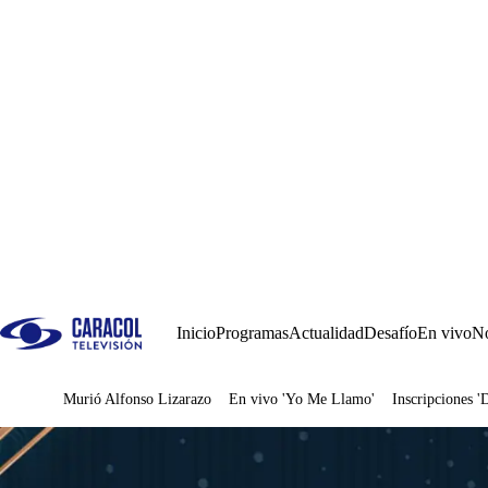
Inicio
Programas
Actualidad
Desafío
En vivo
No
Murió Alfonso Lizarazo
En vivo 'Yo Me Llamo'
Inscripciones '
Juegos