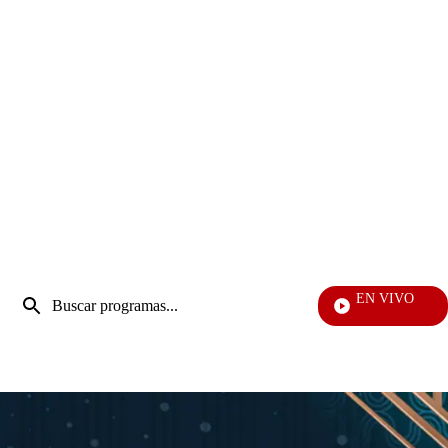
Entrada
EN VIVO
de
Vecinos
Enviar
búsqueda
búsqueda