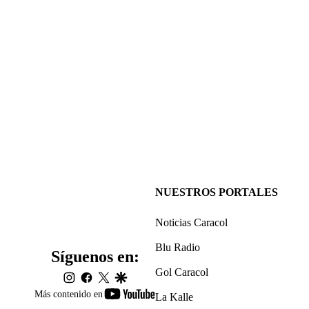
NUESTROS PORTALES
Noticias Caracol
Blu Radio
Síguenos en:
Gol Caracol
instagram
facebook
twitter
google
youtube-
Más contenido en
La Kalle
footer